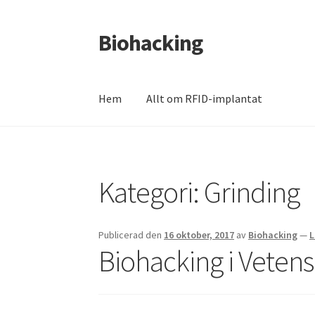
Biohacking
Hoppa
Hoppa
till
till
navigering
innehåll
Hem
Allt om RFID-implantat
Hem
Allt om RFID-implantat
Butik
Insättnin
Kategori:
Grinding
Mitt konto
Till kassan
Varukorg
Varukorg
We
Publicerad den
16 oktober, 2017
av
Biohacking
—
L
Biohacking i Veten