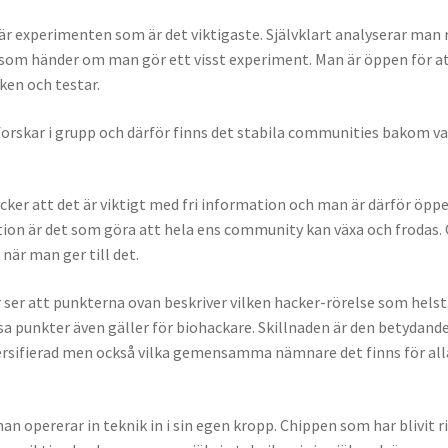
 är experimenten som är det viktigaste. Självklart analyserar ma
d som händer om man gör ett visst experiment. Man är öppen för att
aken och testar.
orskar i grupp och därför finns det stabila communities bakom v
ycker att det är viktigt med fri information och man är därför öppe
mation är det som göra att hela ens community kan växa och froda
när man ger till det.
 ser att punkterna ovan beskriver vilken hacker-rörelse som helst.
dessa punkter även gäller för biohackare. Skillnaden är den betyd
versifierad men också vilka gemensamma nämnare det finns för alla
an opererar in teknik in i sin egen kropp. Chippen som har blivit r