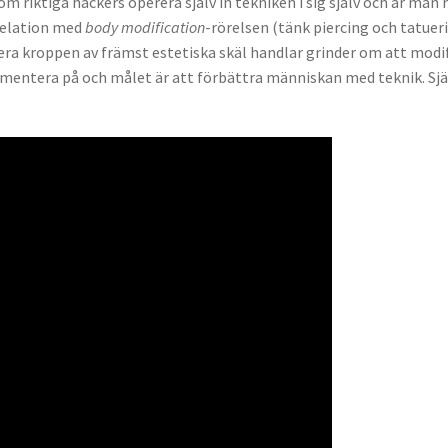
 riktiga hackers operera själv in tekniken i sig själv och är man 
 relation med
body modification
-rörelsen (tänk piercing och tatueri
ra kroppen av främst estetiska skäl handlar grinder om att modif
imentera på och målet är att förbättra människan med teknik. Sjä