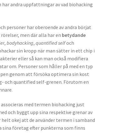
 har andra uppfattningar av vad biohacking
 och personer har oberoende av andra börjat
 rörelser, men där alla har en
betydande
der
,
bodyhacking
,
quantified self
och
hackar sin kropp när man sätter in ett chip i
bakterier eller så kan man också modifiera
ratar om. Personer som håller på med en typ
oppen genom att försöka optimera sin kost
- och quantified self-grenen. Förutom en
mnare.
l associeras med termen biohacking just
 med och byggt upp sina respektive grenar av
r helt okej att de använder termen i samband
va sina företag efter punkterna som finns