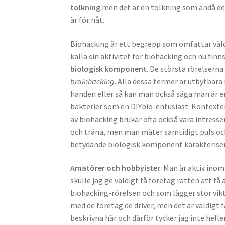
tolkning
men det är en tolkning som ändå de
är för nåt.
Biohacking är ett begrepp som omfattar väldi
kalla sin aktivitet för biohacking och nu finn
biologisk komponent
. De största rörelsern
brainhacking
. Alla dessa termer är utbytbar
handen eller så kan man också säga man är en
bakterier som en DIYbio-entusiast. Kontexter
av biohacking brukar ofta också vara intres
och träna, men man mäter samtidigt puls oc
betydande biologisk komponent karakteriser
Amatörer och hobbyister
. Man är aktiv ino
skulle jag ge väldigt få företag rätten att 
biohacking-rörelsen och som lägger stor vikt
med de företag de driver, men det är väldigt 
beskrivna här och därför tycker jag inte hell