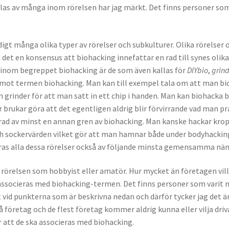
las av många inom rörelsen har jag märkt. Det finns personer som
gt många olika typer av rörelser och subkulturer. Olika rörelser
s det en konsensus att biohacking innefattar en rad till synes olika
a inom begreppet biohacking är de som även kallas för
DIYbio
,
grin
a mot termen biohacking. Man kan till exempel tala om att man bio
 grinder för att man satt in ett chip i handen. Man kan biohacka 
 brukar göra att det egentligen aldrig blir förvirrande vad man p
serad av minst en annan gren av biohacking. Man kanske hackar kr
h sockervärden vilket gör att man hamnar både under bodyhacking
as alla dessa rörelser också av följande minsta gemensamma nä
m rörelsen som hobbyist eller amatör. Hur mycket än företagen vil
få associeras med biohacking-termen. Det finns personer som varit
 vid punkterna som är beskrivna nedan och därför tycker jag det ä
få företag och de flest företag kommer aldrig kunna eller vilja dri
er att de ska associeras med biohacking.