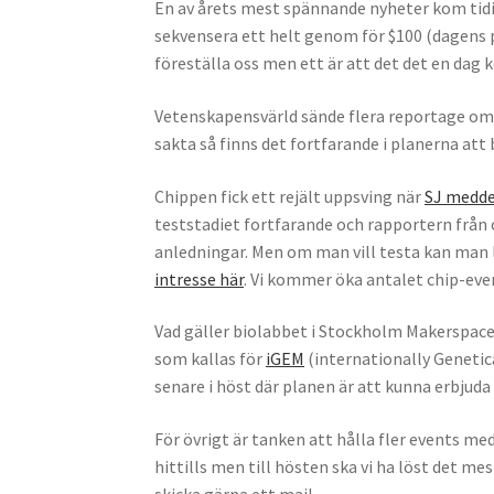
En av årets mest spännande nyheter kom tidi
sekvensera ett helt genom för $100 (dagens p
föreställa oss men ett är att det det en dag 
Vetenskapensvärld sände flera reportage om t
sakta så finns det fortfarande i planerna att
Chippen fick ett rejält uppsving när
SJ medde
teststadiet fortfarande och rapportern från c
anledningar. Men om man vill testa kan man
intresse här
. Vi kommer öka antalet chip-eve
Vad gäller biolabbet i Stockholm Makerspace 
som kallas för
iGEM
(internationally Genetic
senare i höst där planen är att kunna erbjuda e
För övrigt är tanken att hålla fler events med
hittills men till hösten ska vi ha löst det m
skicka gärna ett mail.