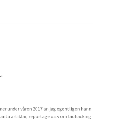
r
er under våren 2017 än jag egentligen hann
anta artiklar, reportage o.s.v om biohacking