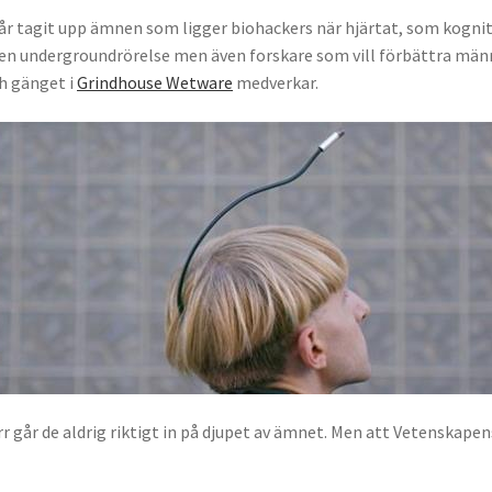
 år tagit upp ämnen som ligger biohackers när hjärtat, som kogni
n undergroundrörelse men även forskare som vill förbättra män
h gänget i
Grindhouse Wetware
medverkar.
r går de aldrig riktigt in på djupet av ämnet. Men att Vetenskape