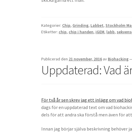
Kategorier:
Chip
,
Grinding
,
Labbet
,
Stockholm Ma
Etiketter:
chip
,
chip i handen
,
iGEM
,
labb
,
sekvens
Publicerad den
21 november, 2016
av
Biohacking
Uppdaterad: Vad är
För två år sen skrev jag ett inlägg om vad bio
dags för en uppdaterad text om vad biohacking
dels för att andra ska förstå men även för a
Innan jag börjar själva beskrivning behöver j