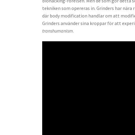
biohacking-rörelsen. Men de som gör detta som
tekniken som opereras in. Grinders har nära
där body modification handlar om att modifie
Grinders använder sina kroppar för att exper
transhumanism
.