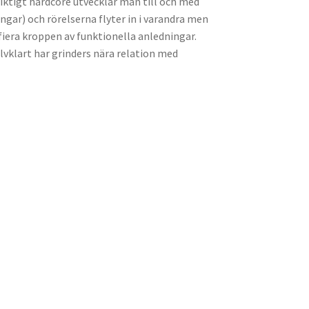
riktigt hardcore utvecklar man till och med
ngar) och rörelserna flyter in i varandra men
iera kroppen av funktionella anledningar.
lvklart har grinders nära relation med