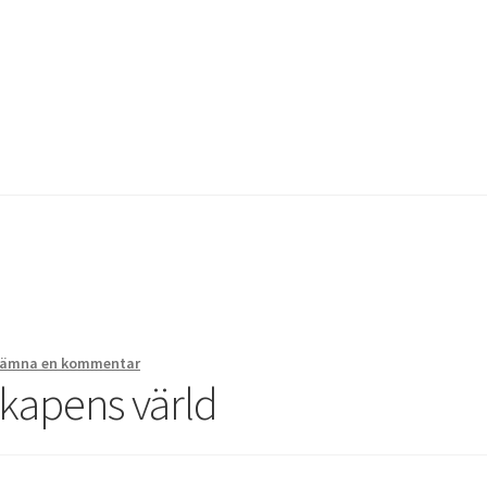
g av chip i handen
Instructions for the tDCS device
Integritetspoli
bbutik
ämna en kommentar
skapens värld