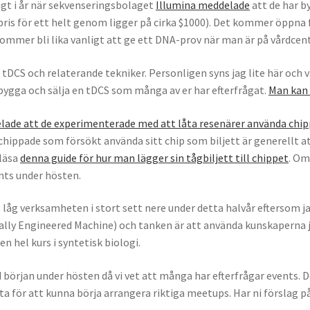
gt i år när sekvenseringsbolaget
Illumina meddelade
att de har 
ris för ett helt genom ligger på cirka $1000). Det kommer öppna f
kommer bli lika vanligt att ge ett DNA-prov när man är på vårdcent
DCS och relaterande tekniker. Personligen syns jag lite här och 
 bygga och sälja en tDCS som många av er har efterfrågat.
Man kan 
lade att de experimenterade med att låta resenärer använda chi
hippade som försökt använda sitt chip som biljett är generellt att
 läsa
denna guide för hur man lägger sin tågbiljett till chippet
. Om
nts under hösten.
låg verksamheten i stort sett nere under detta halvår eftersom ja
ally Engineered Machine) och tanken är att använda kunskaperna j
n hel kurs i syntetisk biologi.
 början under hösten då vi vet att många har efterfrågar events. De
esta för att kunna börja arrangera riktiga meetups. Har ni förslag 