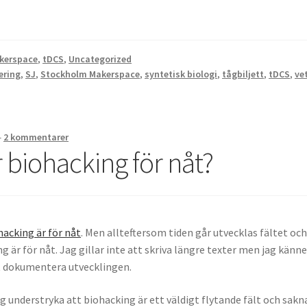
kerspace
,
tDCS
,
Uncategorized
ering
,
SJ
,
Stockholm Makerspace
,
syntetisk biologi
,
tågbiljett
,
tDCS
,
ve
—
2 kommentarer
 biohacking för nåt?
hacking är för nåt
. Men allteftersom tiden går utvecklas fältet oc
 är för nåt. Jag gillar inte att skriva längre texter men jag känne
tt dokumentera utvecklingen.
ag understryka att biohacking är ett väldigt flytande fält och sakn