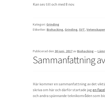
Kan ses till och med 8 nov.
Kategori:
Grinding
Etiketter:
Biohacking
,
Grinding
,
SVT
,
Vetenskapen
Publicerad den
30 juni, 2017
av
Biohacking
—
Lämn
Sammanfattning av
Här kommer en sammanfattning av det viktig
skriva om här och därför startade jag
en Face
och andra spännande teknikområden som bio