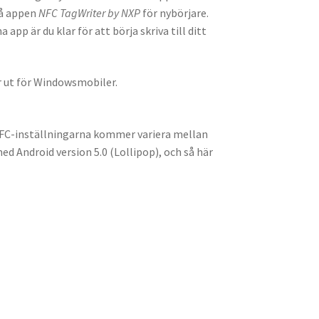
då appen
NFC TagWriter by NXP
för nybörjare.
pp är du klar för att börja skriva till ditt
r ut för Windowsmobiler.
r NFC-inställningarna kommer variera mellan
ed Android version 5.0 (Lollipop), och så här