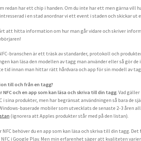
som redan har ett chip i handen. Om du inte har ett men gärna vill 
 intresserad i en stad anordnar vi ett event i staden och skickar ut
svårt att hitta information om hur man går vidare och skriver infor
ybörjaren!
NFC-branschen är ett träsk av standarder, protokoll och produkter
ingen kan läsa den modellen av tagg man använder eller så gör de i
te tid innan man hittar rätt hårdvara och app för sin modell av tag
on till och från en tagg?
 NFC och en app som kan läsa och skriva till din tagg
. Vad gälle
FC i sina produkter, men har begränsat användningen så bara de sjä
ch Windows-baserade mobiler som utvecklats de senaste 2-3 åren al
istan
(ignorera att Apples produkter står med på den listan).
för NFC behöver du en app som kan läsa och skriva till din tagg. 
 NFC i Google Play. Men min erfarenhet säger att kvaliteten varie