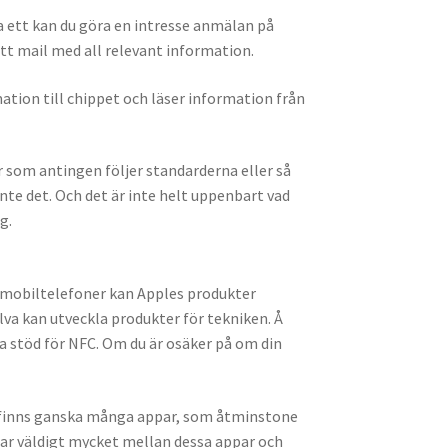
ha ett kan du göra en intresse anmälan på
 ett mail med all relevant information.
mation till chippet och läser information från
 som antingen följer standarderna eller så
nte det. Och det är inte helt uppenbart vad
g.
r mobiltelefoner kan Apples produkter
lva kan utveckla produkter för tekniken. Å
la stöd för NFC. Om du är osäker på om din
Det finns ganska många appar, som åtminstone
rar väldigt mycket mellan dessa appar och