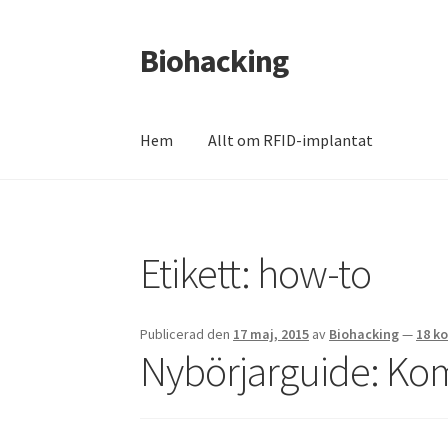
Biohacking
Hoppa
Hoppa
till
till
navigering
innehåll
Hem
Allt om RFID-implantat
Hem
Allt om RFID-implantat
Butik
Insättnin
Etikett:
how-to
Mitt konto
Till kassan
Varukorg
Varukorg
We
Publicerad den
17 maj, 2015
av
Biohacking
—
18 k
Nybörjarguide: Kom