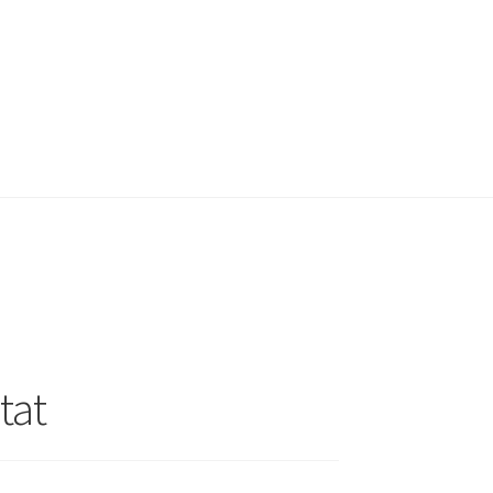
cy
Kassa
Köpvillkor
Mina medverkan i media
tat