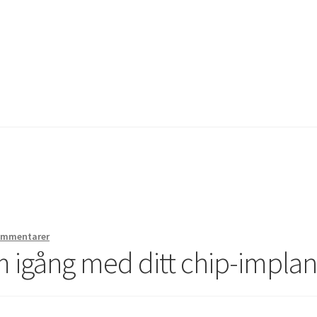
g av chip i handen
Instructions for the tDCS device
Integritetspoli
bbutik
ommentarer
 igång med ditt chip-implan