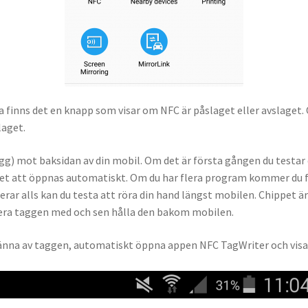
a finns det en knapp som visar om NFC är påslaget eller avslaget. 
laget.
 tagg) mot baksidan av din mobil. Om det är första gången du testa
att öppnas automatiskt. Om du har flera program kommer du få u
r alls kan du testa att röra din hand längst mobilen. Chippet är vä
tera taggen med och sen hålla den bakom mobilen.
änna av taggen, automatiskt öppna appen NFC TagWriter och visa 