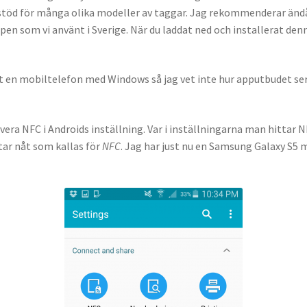
ra stöd för många olika modeller av taggar. Jag rekommenderar än
n som vi använt i Sverige. När du laddat ned och installerat denna a
änt en mobiltelefon med Windows så jag vet inte hur apputbudet se
tivera NFC i Androids inställning. Var i inställningarna man hitta
ttar nåt som kallas för
NFC
. Jag har just nu en Samsung Galaxy S5 m