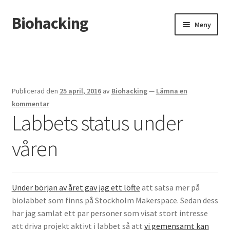
Biohacking
Hoppa
Hoppa
Meny
till
till
navigering
innehåll
Hem
Allt om RFID-implantat
Publicerad den
25 april, 2016
av
Biohacking
—
Lämna en
Butik
kommentar
Labbets status under
Insättning av chip i handen
våren
Instructions for the tDCS device
Integritetspolicy
Under början av året gav jag ett löfte
att satsa mer på
biolabbet som finns på Stockholm Makerspace. Sedan dess
Kassa
har jag samlat ett par personer som visat stort intresse
att driva projekt aktivt i labbet så att
vi gemensamt kan