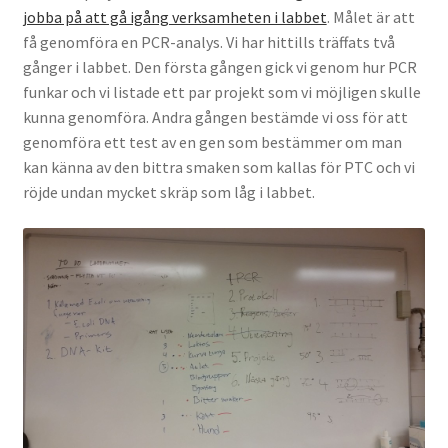
jobba på att gå igång verksamheten i labbet
. Målet är att
Köpvillkor
få genomföra en PCR-analys. Vi har hittills träffats två
gånger i labbet. Den första gången gick vi genom hur PCR
Mina medverkan i media
funkar och vi listade ett par projekt som vi möjligen skulle
kunna genomföra. Andra gången bestämde vi oss för att
Mitt konto
genomföra ett test av en gen som bestämmer om man
kan känna av den bittra smaken som kallas för PTC och vi
Till kassan
röjde undan mycket skräp som låg i labbet.
Varukorg
Varukorg
Webbutik