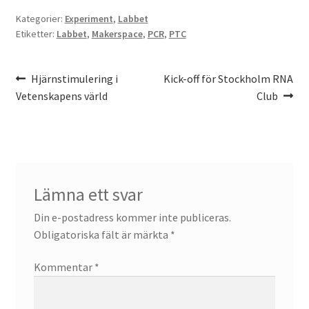
Kategorier:
Experiment
,
Labbet
Etiketter:
Labbet
,
Makerspace
,
PCR
,
PTC
Inläggsnavigering
Föregående
Nästa
Hjärnstimulering i
Kick-off för Stockholm RNA
inlägg:
inlägg:
Vetenskapens värld
Club
Lämna ett svar
Din e-postadress kommer inte publiceras.
Obligatoriska fält är märkta
*
Kommentar
*