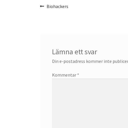
Inläggsnavigering
Föregående
Biohackers
inlägg:
Lämna ett svar
Din e-postadress kommer inte publicer
Kommentar
*