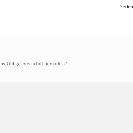
Nästa
Serie
inlägg
as.
Obligatoriska fält är märkta
*