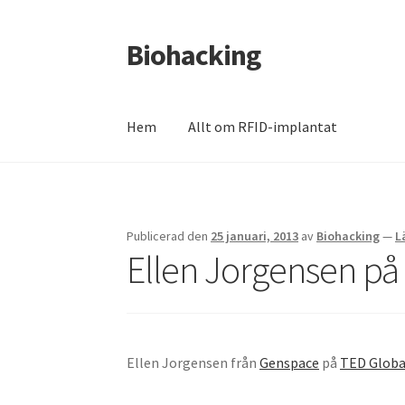
Biohacking
Hoppa
Hoppa
till
till
navigering
innehåll
Hem
Allt om RFID-implantat
Hem
Allt om RFID-implantat
Butik
Insättnin
Mitt konto
Till kassan
Varukorg
Varukorg
We
Publicerad den
25 januari, 2013
av
Biohacking
—
L
Ellen Jorgensen på
Ellen Jorgensen från
Genspace
på
TED Globa