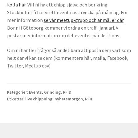
kolla här
. Vill ni ha ett chipp själva och bor kring
Köpvillkor
Stockholm så har vi ett event nästa vecka på måndag. För
mer information
se vår meetup-grupp och anmäl er där
.
Mina medverkan i media
Bor ni i Göteborg kommer vi ordna en träff i januari. Vi
postar mer information om det eventet när det finns.
Mitt konto
Om ni har fler frågor så är det bara att posta dem vart som
Till kassan
helt där vi kan se dem (kommentera här, maila, Facebook,
Twitter, Meetup osv)
Varukorg
Varukorg
Kategorier:
Events
,
Grinding
,
RFID
Etiketter:
live chippning
,
nyhetsmorgon
,
RFID
Webbutik