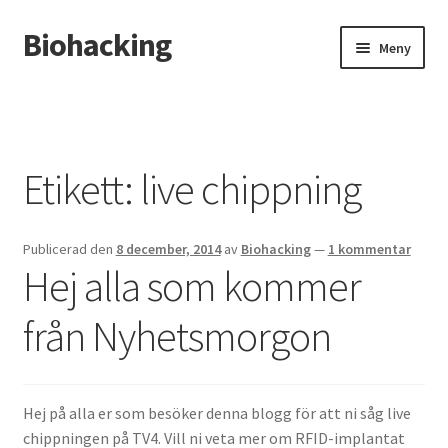
Biohacking
Hoppa
Hoppa
Meny
till
till
navigering
innehåll
Hem
Allt om RFID-implantat
Etikett:
live chippning
Butik
Publicerad den
8 december, 2014
av
Biohacking
—
1 kommentar
Insättning av chip i handen
Hej alla som kommer
Instructions for the tDCS device
från Nyhetsmorgon
Integritetspolicy
Hej på alla er som besöker denna blogg för att ni såg live
Kassa
chippningen på TV4. Vill ni veta mer om RFID-implantat