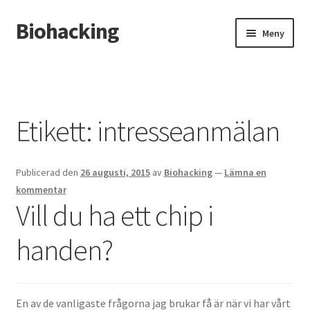
Biohacking
Hoppa
Hoppa
Meny
till
till
navigering
innehåll
Hem
Allt om RFID-implantat
Etikett:
intresseanmälan
Butik
Publicerad den
26 augusti, 2015
av
Biohacking
—
Lämna en
Insättning av chip i handen
kommentar
Vill du ha ett chip i
Instructions for the tDCS device
handen?
Integritetspolicy
Kassa
En av de vanligaste frågorna jag brukar få är när vi har vårt