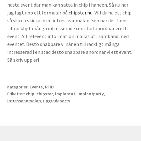
nästa event där man kan sätta in chip i handen. Så nu har
Köpvillkor
jag lagt upp ett formulär på
chipster.nu
. Vill du ha ett chip
så ska du skicka in en intresseanmälan. Sen när det finns
Mina medverkan i media
tillräckligt många intresserade i en stad anordnar vi ett
event. All relevent information mailas ut i samband med
Mitt konto
eventet. Desto snabbare vi når en tillräckligt många
intresserad i en stad desto snabbare anordnar vi ett event.
Till kassan
Så skriv upp er!
Varukorg
Kategorier:
Events
,
RFID
Varukorg
Etiketter:
chip
,
chipster
,
implantat
,
implantparty
,
intresseanmälan
,
upgradeparty
Webbutik