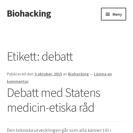
Biohacking
Hoppa
Hoppa
Meny
till
till
navigering
innehåll
Hem
Allt om RFID-implantat
Etikett:
debatt
Butik
Publicerad den
3 oktober, 2015
av
Biohacking
—
Lämna en
Insättning av chip i handen
kommentar
Debatt med Statens
Instructions for the tDCS device
medicin-etiska råd
Integritetspolicy
Kassa
Den tekniska utvecklingen går som alla känner till i