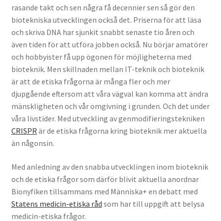
rasande takt och sen några få decennier sen så gör den
Köpvillkor
biotekniska utvecklingen också det. Priserna för att läsa
och skriva DNA har sjunkit snabbt senaste tio åren och
Mina medverkan i media
även tiden för att utföra jobben också. Nu börjar amatörer
och hobbyister få upp ögonen för möjligheterna med
Mitt konto
bioteknik. Men skillnaden mellan IT-teknik och bioteknik
är att de etiska frågorna är många fler och mer
Till kassan
djupgående eftersom att våra vägval kan komma att ändra
mänskligheten och vår omgivning i grunden. Och det under
Varukorg
våra livstider. Med utveckling av genmodifieringstekniken
CRISPR
är de etiska frågorna kring bioteknik mer aktuella
Varukorg
än någonsin.
Webbutik
Med anledning av den snabba utvecklingen inom bioteknik
och de etiska frågor som därför blivit aktuella anordnar
Bionyfiken tillsammans med Människa+ en debatt med
Statens medicin-etiska råd
som har till uppgift att belysa
medicin-etiska frågor.