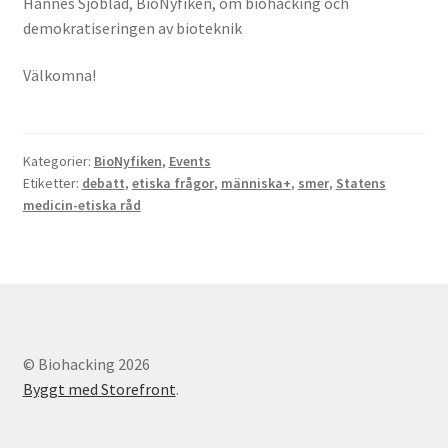
Hannes Sjöblad, BioNyfiken, om biohacking och
demokratiseringen av bioteknik
Välkomna!
Kategorier:
BioNyfiken
,
Events
Etiketter:
debatt
,
etiska frågor
,
människa+
,
smer
,
Statens
medicin-etiska råd
© Biohacking 2026
Byggt med Storefront
.