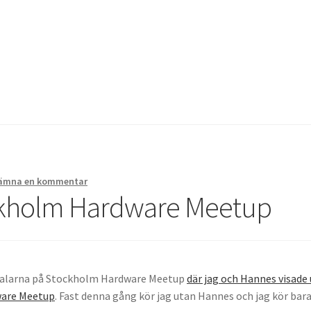
g av chip i handen
Instructions for the tDCS device
Integritetspoli
bbutik
ämna en kommentar
ckholm Hardware Meetup
udtalarna på Stockholm Hardware Meetup
där jag och Hannes visade
ware Meetup
. Fast denna gång kör jag utan Hannes och jag kör bara 