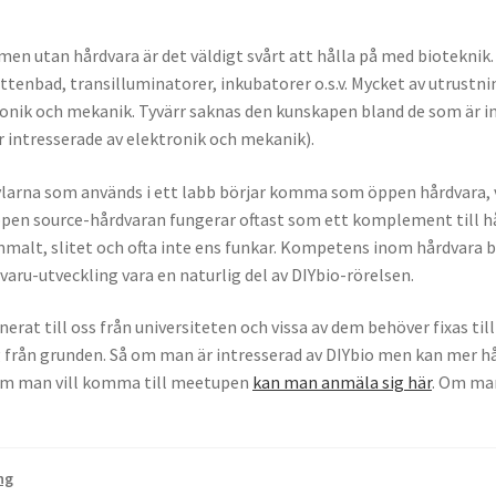
 men utan hårdvara är det väldigt svårt att hålla på med bioteknik
enbad, transilluminatorer, inkubatorer o.s.v. Mycket av utrust
nik och mekanik. Tyvärr saknas den kunskapen bland de som är in
 intresserade av elektronik och mekanik).
ylarna som används i ett labb börjar komma som öppen hårdvara, v
n open source-hårdvaran fungerar oftast som ett komplement till 
mmalt, slitet och ofta inte ens funkar. Kompetens inom hårdvara 
varu-utveckling vara en naturlig del av DIYbio-rörelsen.
nerat till oss från universiteten och vissa av dem behöver fixas till 
g från grunden. Så om man är intresserad av DIYbio men kan mer h
Om man vill komma till meetupen
kan man anmäla sig här
. Om ma
ng