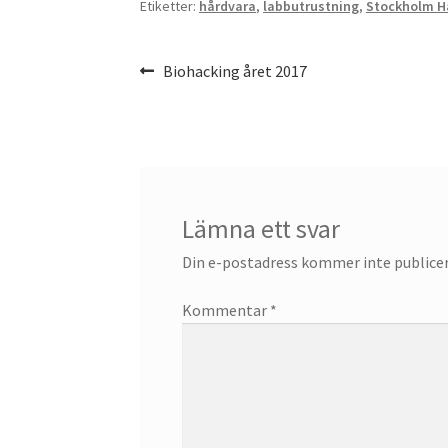
Etiketter:
hårdvara
,
labbutrustning
,
Stockholm H
Inläggsnavigering
Föregående
Biohacking året 2017
inlägg:
Lämna ett svar
Din e-postadress kommer inte publicer
Kommentar
*