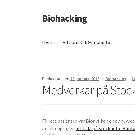
Biohacking
Hoppa
Hoppa
till
till
navigering
innehåll
Hem
Allt om RFID-implantat
Hem
Allt om RFID-implantat
Butik
Insättnin
Mitt konto
Till kassan
Varukorg
Varukorg
We
Publicerad den
18 januari, 2018
av
Biohacking
—
L
Medverkar på Sto
För ett par år sen var Bionyfiken en av huv
är det dags igen
att tala på Stockholm Hard