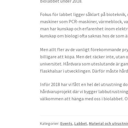
biolabbet under 2018.
Fokus för labbet ligger såklart på bioteknik,
maskiner som PCR-maskiner, värmeblock, vatt
man har kunskap och erfarenhet inom elektro
kunskap om biologi ofta saknas hos de som är
Men allt fler av de vanligt förekommande pr
billigare att köpa. Men det räcker inte, uta
universitet. Hårdvara som uteslutande är ga
flaskhalsar i utvecklingen. Därför måste hård
Inför 2018 har vi fått en hel del utrustning do
hårdvaruprojekt där vi bygger labbutrustnin
välkommen att hänga med oss i biolabbet. 
Kategorier:
Events
,
Labbet
,
Material och utrustni