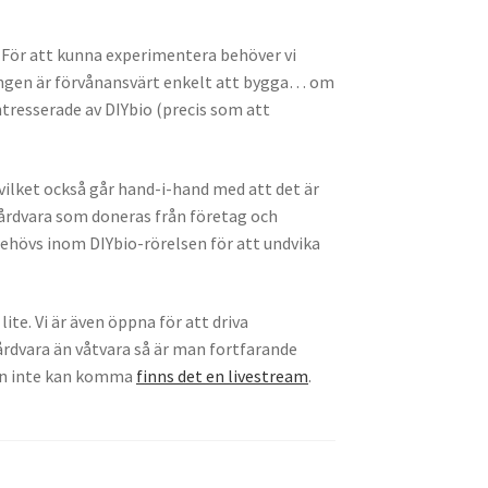
. För att kunna experimentera behöver vi
ningen är förvånansvärt enkelt att bygga… om
tresserade av DIYbio (precis som att
ilket också går hand-i-hand med att det är
hårdvara som doneras från företag och
behövs inom DIYbio-rörelsen för att undvika
lite. Vi är även öppna för att driva
årdvara än våtvara så är man fortfarande
n inte kan komma
finns det en livestream
.