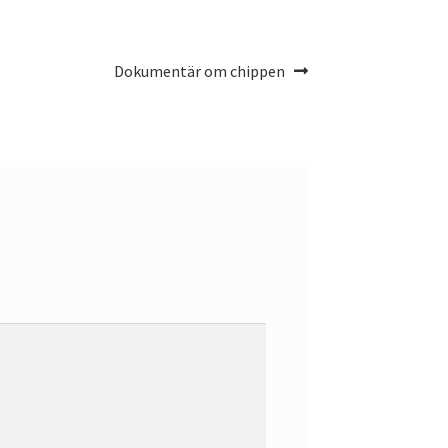
Nästa
Dokumentär om chippen
inlägg: