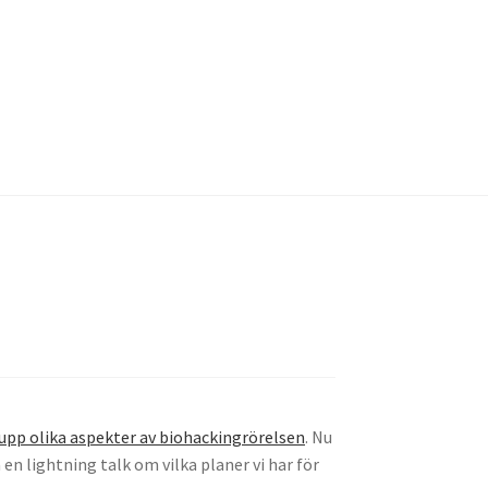
cy
Kassa
Köpvillkor
Mina medverkan i media
 upp olika aspekter av biohackingrörelsen
. Nu
en lightning talk om vilka planer vi har för