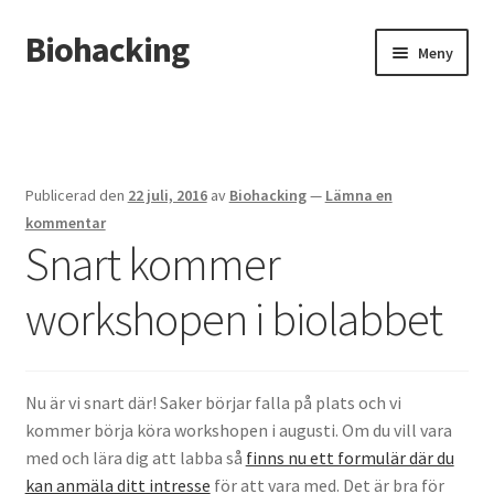
Biohacking
Hoppa
Hoppa
Meny
till
till
navigering
innehåll
Hem
Allt om RFID-implantat
Publicerad den
22 juli, 2016
av
Biohacking
—
Lämna en
Butik
kommentar
Snart kommer
Insättning av chip i handen
workshopen i biolabbet
Instructions for the tDCS device
Integritetspolicy
Nu är vi snart där! Saker börjar falla på plats och vi
kommer börja köra workshopen i augusti. Om du vill vara
Kassa
med och lära dig att labba så
finns nu ett formulär där du
kan anmäla ditt intresse
för att vara med. Det är bra för