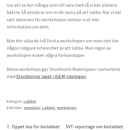
oss att se hur många som vill vara med så vi kan planera
Köpvillkor
bättre. Så anmäl er om ni vill testa på att labba. När vi har
satt datumen för workshopen skickar vi ut mer
Mina medverkan i media
information om dem.
Mitt konto
Man bör välja de två första workshopen om man inte har
någon tidigare erfarenhet av att labba. Men ingen av
Till kassan
workshopen kräver några förkunskaper.
Varukorg
Dessa workshops ger Stockholm Makerspace i samarbete
med
Stockholms laget i iGEM-tävlingen
.
Varukorg
Webbutik
Kategori:
Labbet
Etiketter:
anmälan
,
Labbet
,
workshops
Inläggsnavigering
Föregående
Nästa
Öppet hus för biolabbet
SVT-reportage om biolabbet