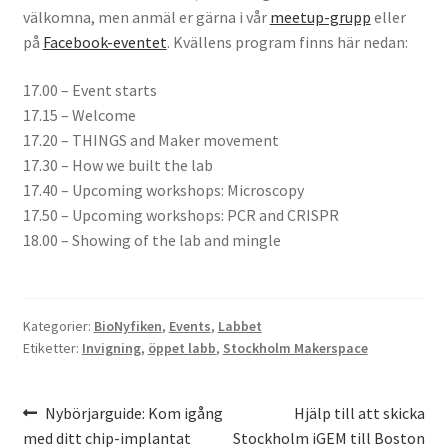
välkomna, men anmäl er gärna i vår
meetup-grupp
eller
Köpvillkor
på
Facebook-eventet
. Kvällens program finns här nedan:
Mina medverkan i media
17.00 – Event starts
17.15 – Welcome
Mitt konto
17.20 – THINGS and Maker movement
17.30 – How we built the lab
Till kassan
17.40 – Upcoming workshops: Microscopy
17.50 – Upcoming workshops: PCR and CRISPR
Varukorg
18.00 – Showing of the lab and mingle
Varukorg
Kategorier:
BioNyfiken
,
Events
,
Labbet
Webbutik
Etiketter:
Invigning
,
öppet labb
,
Stockholm Makerspace
Inläggsnavigering
Föregående
Nästa
Nybörjarguide: Kom igång
Hjälp till att skicka
inlägg:
inlägg:
med ditt chip-implantat
Stockholm iGEM till Boston