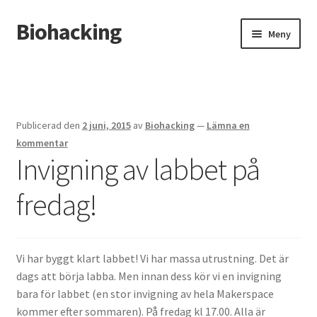
Biohacking
Hoppa
Hoppa
Meny
till
till
navigering
innehåll
Hem
Allt om RFID-implantat
Publicerad den
2 juni, 2015
av
Biohacking
—
Lämna en
Butik
kommentar
Invigning av labbet på
Insättning av chip i handen
fredag!
Instructions for the tDCS device
Integritetspolicy
Vi har byggt klart labbet! Vi har massa utrustning. Det är
dags att börja labba. Men innan dess kör vi en invigning
Kassa
bara för labbet (en stor invigning av hela Makerspace
kommer efter sommaren). På fredag kl 17.00. Alla är