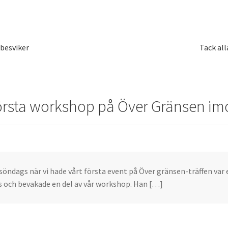
Nästa
besviker
Tack al
inlägg:
örsta workshop på Över Gränsen i
söndags när vi hade vårt första event på Över gränsen-träffen var 
s och bevakade en del av vår workshop. Han […]