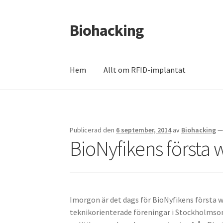
Biohacking
Hoppa
Hoppa
till
till
navigering
innehåll
Hem
Allt om RFID-implantat
Hem
Allt om RFID-implantat
Butik
Insättnin
Mitt konto
Till kassan
Varukorg
Varukorg
We
Publicerad den
6 september, 2014
av
Biohacking
BioNyfikens första
Imorgon är det dags för BioNyfikens första 
teknikorienterade föreningar i Stockholmso