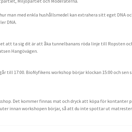
partiet, Miljöpartiet och Moderaterna.
ur man med enkla hushållsmedel kan extrahera sitt eget DNA och 
ller DNA.
 att ta sig dit är att åka tunnelbanans röda linje till Ropsten o
atsen Hangövägen.
går till 17:00. BioNyfikens workshop börjar klockan 15:00 och sen 
kshop. Det kommer finnas mat och dryck att köpa för kontanter på
ter innan workshopen börjar, så att du inte spottar ut matrester 