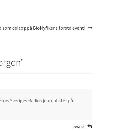
la som deltog på BioNyfikens första event!
morgon
”
en av Sveriges Radios journalister på
Svara