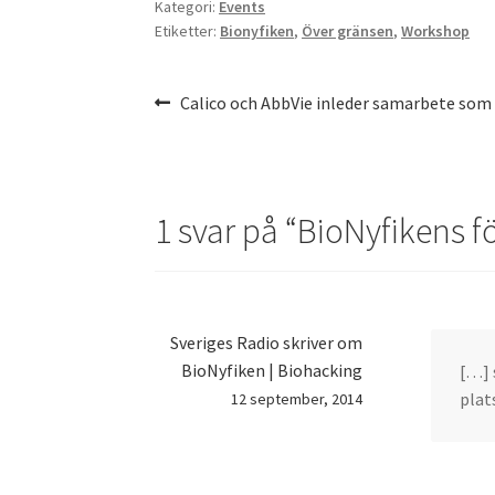
Kategori:
Events
Etiketter:
Bionyfiken
,
Över gränsen
,
Workshop
Inläggsnavigering
Föregående
Calico och AbbVie inleder samarbete som 
inlägg:
1 svar på “
BioNyfikens f
Sveriges Radio skriver om
BioNyfiken | Biohacking
[…] 
plat
12 september, 2014