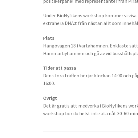
politikerpanel med representanter från Pirat
Under BioNyfikens workshop kommer vi visa h
extrahera DNA:t från nästan allt som innehå
Plats
Hangövägen 18 i Värtahamnen. Enklaste sättet
Hammarbyhamnen och gå av vid busshållspl
Tider att passa
Den stora träffen börjar klockan 14:00 och på
16:00.
Övrigt
Det är gratis att medverka i BioNyfikens wor
workshop bör du helst inte äta nåt 30-60 minu