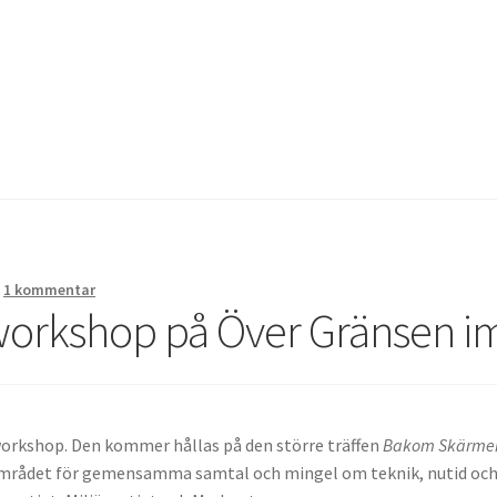
g av chip i handen
Instructions for the tDCS device
Integritetspoli
bbutik
—
1 kommentar
 workshop på Över Gränsen 
workshop. Den kommer hållas på den större träffen
Bakom Skärmen
mrådet för gemensamma samtal och mingel om teknik, nutid och 