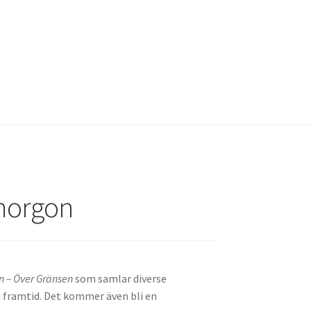
cy
Kassa
Köpvillkor
Mina medverkan i media
imorgon
 – Över Gränsen
som samlar diverse
framtid. Det kommer även bli en