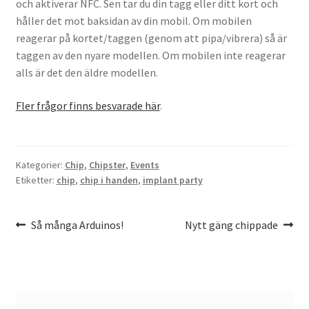
och aktiverar NFC. Sen tar du din tagg eller ditt kort och
håller det mot baksidan av din mobil. Om mobilen
reagerar på kortet/taggen (genom att pipa/vibrera) så är
taggen av den nyare modellen. Om mobilen inte reagerar
alls är det den äldre modellen.
Fler frågor finns besvarade här
.
Kategorier:
Chip
,
Chipster
,
Events
Etiketter:
chip
,
chip i handen
,
implant party
Inläggsnavigering
Föregående
Nästa
Så många Arduinos!
Nytt gäng chippade
inlägg:
inlägg: