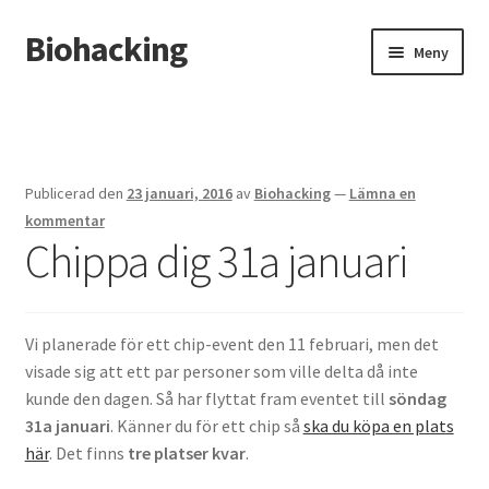
Biohacking
Hoppa
Hoppa
Meny
till
till
navigering
innehåll
Hem
Allt om RFID-implantat
Publicerad den
23 januari, 2016
av
Biohacking
—
Lämna en
Butik
kommentar
Chippa dig 31a januari
Insättning av chip i handen
Instructions for the tDCS device
Vi planerade för ett chip-event den 11 februari, men det
visade sig att ett par personer som ville delta då inte
Integritetspolicy
kunde den dagen. Så har flyttat fram eventet till
söndag
31a januari
. Känner du för ett chip så
ska du köpa en plats
Kassa
här
. Det finns
tre platser kvar
.