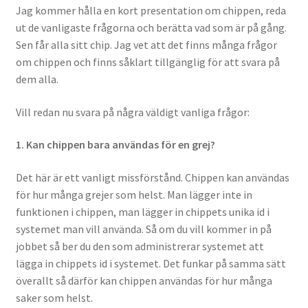
Jag kommer hålla en kort presentation om chippen, reda
Köpvillkor
ut de vanligaste frågorna och berätta vad som är på gång.
Sen får alla sitt chip. Jag vet att det finns många frågor
Mina medverkan i media
om chippen och finns såklart tillgänglig för att svara på
dem alla.
Mitt konto
Vill redan nu svara på några väldigt vanliga frågor:
Till kassan
1. Kan chippen bara användas för en grej?
Varukorg
Det här är ett vanligt missförstånd. Chippen kan användas
för hur många grejer som helst. Man lägger inte in
Varukorg
funktionen i chippen, man lägger in chippets unika id i
systemet man vill använda. Så om du vill kommer in på
Webbutik
jobbet så ber du den som administrerar systemet att
lägga in chippets id i systemet. Det funkar på samma sätt
överallt så därför kan chippen användas för hur många
saker som helst.